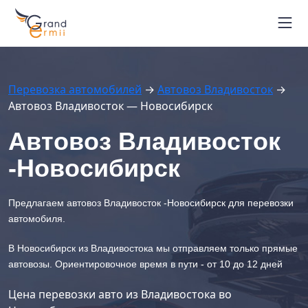
Маршруты автовозов
Расписание рейсов
Блог
Перевозка автомобилей
→
Автовоз Владивосток
→
Контакты
Автовоз Владивосток — Новосибирск
Вопрос-ответ
+7 964 451-26-94
Автовоз Владивосток
г. Владивосток
-Новосибирск
Отследить автовоз
Предлагаем автовоз Владивосток -Новосибирск для перевозки
автомобиля.
В Новосибирск из Владивостока мы отправляем только прямые
автовозы. Ориентировочное время в пути - от 10 до 12 дней
Цена перевозки авто из Владивостока во