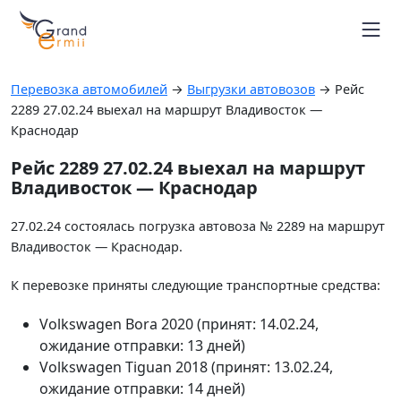
Маршруты автовозов
Расписание рейсов
Перевозка автомобилей
→
Выгрузки автовозов
→
Рейс
Блог
2289 27.02.24 выехал на маршрут Владивосток —
Контакты
Краснодар
Вопрос-ответ
Рейс 2289 27.02.24 выехал на маршрут
+7 964 451-26-94
Владивосток — Краснодар
г. Владивосток
Отследить автовоз
27.02.24 состоялась погрузка автовоза № 2289 на маршрут
Владивосток — Краснодар.
К перевозке приняты следующие транспортные средства:
Volkswagen Bora 2020 (принят: 14.02.24,
ожидание отправки: 13 дней)
Volkswagen Tiguan 2018 (принят: 13.02.24,
ожидание отправки: 14 дней)