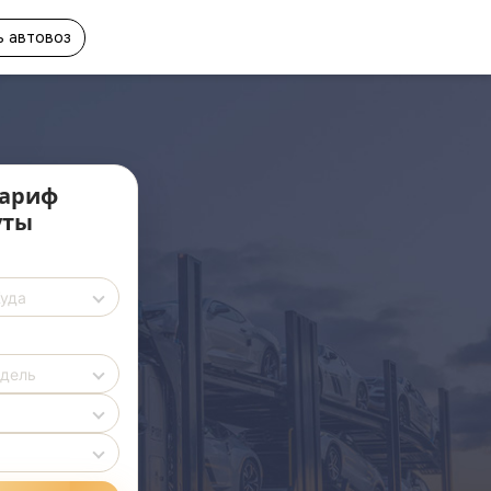
 автовоз
ариф
уты