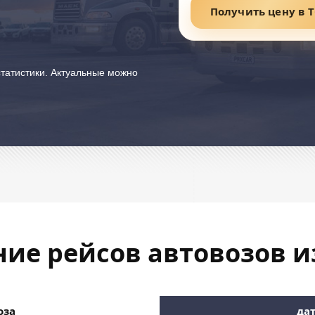
Получить цену в 
татистики. Актуальные можно
ние рейсов автовозов и
оза
дат