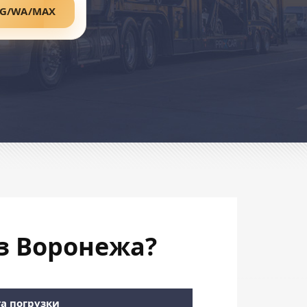
TG/WA/MAX
з Воронежа?
а погрузки