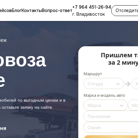
+7 964 451-26-94
ейсов
Блог
Контакты
Вопрос-ответ
Отследить
г. Владивосток
неж
овоза
Пришлем т
за 2 мин
е
Маршрут
→
Марка и модель авто
мобилей по выгодным ценам и в
оставьте заявку на сайте.
дня