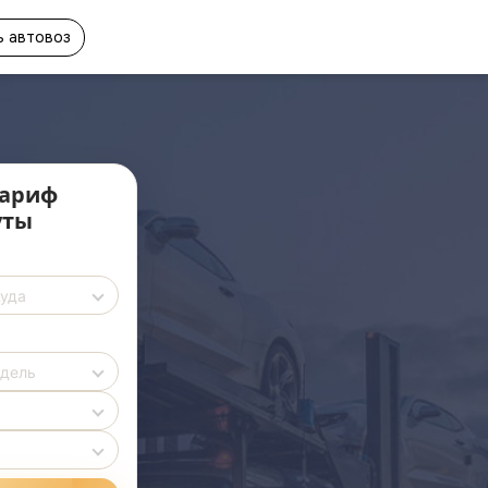
 автовоз
ариф
уты