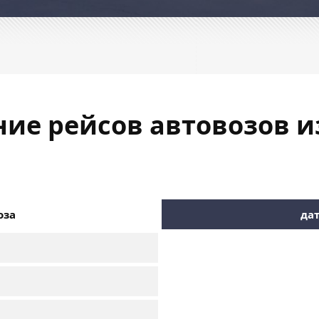
ние рейсов автовозов и
оза
дат