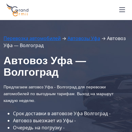
Маршруты автовозов
Расписание рейсов
Блог
Перевозка автомобилей
→
Автовозы Уфа
→
Автовоз
Контакты
Уфа — Волгоград
Вопрос-ответ
+7 964 451-26-94
Автовоз Уфа —
г. Владивосток
Волгоград
Отследить автовоз
Предлагаем автовоз Уфа - Волгоград для перевозки
автомобилей по выгодным тарифам. Выход на маршрут
каждую неделю.
Срок доставки в автовозе Уфа Волгоград -
Автовоз выезжает из Уфы -
Очередь на погрузку -