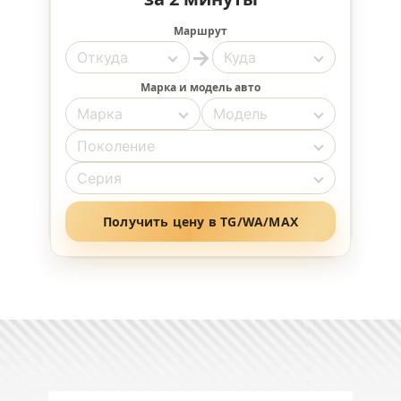
Маршрут
→
Марка и модель авто
Получить цену в TG/WA/MAX