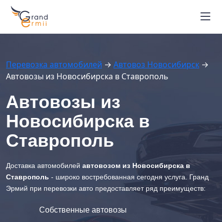
Маршруты автовозов
Расписание рейсов
Блог
Перевозка автомобилей
→
Автовоз Новосибирск
→
Контакты
Автовозы из Новосибирска в Ставрополь
Вопрос-ответ
+7 964 451-26-94
Автовозы из
г. Владивосток
Новосибирска в
Отследить автовоз
Ставрополь
Доставка автомобилей
автовозом из Новосибирска в
Ставрополь
- широко востребованная сегодня услуга. Гранд
Эрмий при перевозки авто предоставляет ряд преимуществ:
Собственные автовозы