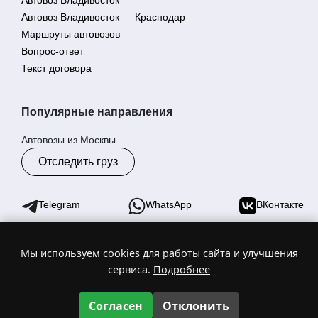
Автовоз Владивосток
Автовоз Владивосток — Краснодар
Маршруты автовозов
Вопрос-ответ
Текст договора
Популярные направления
Автовозы из Москвы
Отследить груз
Telegram
WhatsApp
ВКонтакте
Мы используем cookies для работы сайта и улучшения
© 2025 Гранд Эрмий - автовозы по России. Торговая марка
сервиса.
Подробнее
№1055640
ИНН 2540263030 | ОГРН 1212500019038
Цены на сайте не являются офертой
Согласен
Отклонить