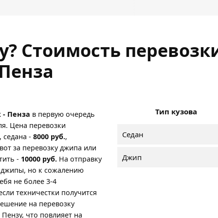
ну? Стоимость перевозк
 Пенза
Тип кузова
 - Пенза
в первую очередь
ля. Цена перевозки
Седан
, седана -
8000 руб.
,
а вот за перевозку джипа или
Джип
тить -
10000 руб.
На отправку
 джипы, но к сожалению
ебя не более 3-4
если техничестки получится
решение на перевозку
 Пензу, что повлияет на