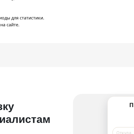
оды для статистики.
на сайте.
зку
П
циалистам