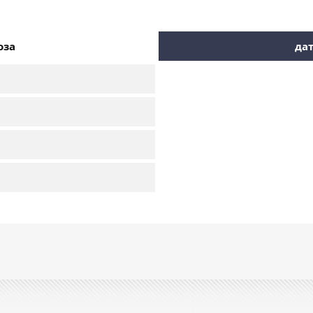
оза
дат