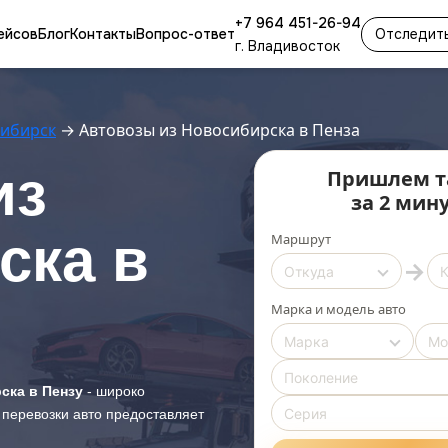
+7 964 451-26-94
ейсов
Блог
Контакты
Вопрос-ответ
Отследить
г. Владивосток
сибирск
→
Автовозы из Новосибирска в Пенза
из
Пришлем т
за 2 мин
ска в
Маршрут
→
Марка и модель авто
ска в Пензу
- широко
 перевозки авто предоставляет