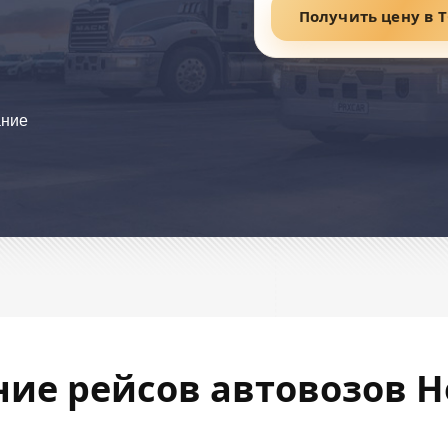
Получить цену в 
ание
ние рейсов автовозов Н