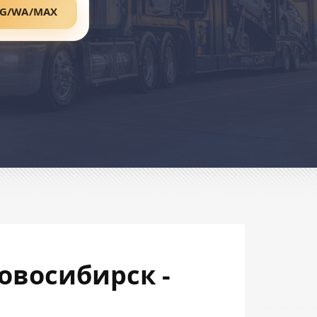
TG/WA/MAX
овосибирск -