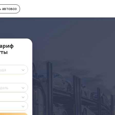
 автовоз
ариф
уты