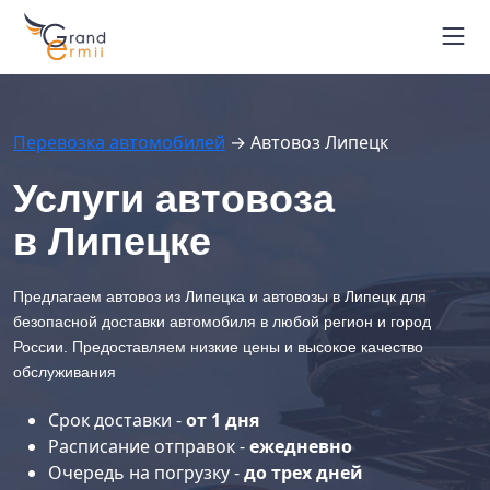
Маршруты автовозов
Расписание рейсов
Блог
Перевозка автомобилей
→
Автовоз Липецк
Контакты
Вопрос-ответ
Услуги автовоза
+7 964 451-26-94
в Липецке
г. Владивосток
Отследить автовоз
Предлагаем автовоз из Липецка и автовозы в Липецк для
безопасной доставки автомобиля в любой регион и город
России. Предоставляем низкие цены и высокое качество
обслуживания
Срок доставки -
от 1 дня
Расписание отправок -
ежедневно
Очередь на погрузку -
до трех дней