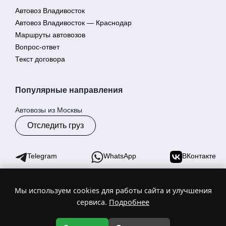
Автовоз Владивосток
Автовоз Владивосток — Краснодар
Маршруты автовозов
Вопрос-ответ
Текст договора
Популярные направления
Автовозы из Москвы
Отследить груз
Telegram
WhatsApp
ВКонтакте
Мы используем cookies для работы сайта и улучшения
© 2025 Гранд Эрмий - автовозы по России. Торговая марка
сервиса.
Подробнее
№1055640
ИНН 2540263030 | ОГРН 1212500019038
Цены на сайте не являются офертой