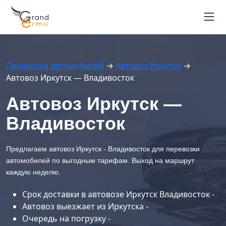
Маршруты автовозов
Расписание рейсов
Блог
Перевозка автомобилей
→
Автовоз Иркутск
→
Контакты
Автовоз Иркутск — Владивосток
Вопрос-ответ
+7 964 451-26-94
Автовоз Иркутск —
г. Владивосток
Владивосток
Отследить автовоз
Предлагаем автовоз Иркутск - Владивосток для перевозки
автомобилей по выгодным тарифам. Выход на маршрут
каждую неделю.
Срок доставки в автовозе Иркутск Владивосток -
Автовоз выезжает из Иркутска -
Очередь на погрузку -