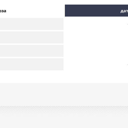
оза
дат