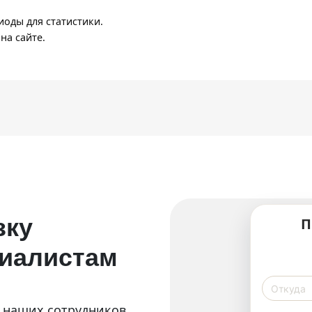
оды для статистики.
на сайте.
зку
П
циалистам
т наших сотрудников