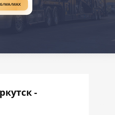
TG/WA/MAX
ркутск -