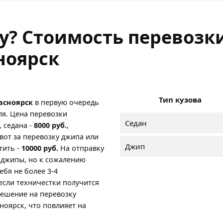
ну? Стоимость перевозк
ноярск
Тип кузова
расноярск
в первую очередь
ля. Цена перевозки
Седан
, седана -
8000 руб.
,
а вот за перевозку джипа или
Джип
тить -
10000 руб.
На отправку
 джипы, но к сожалению
ебя не более 3-4
если техничестки получится
решение на перевозку
ноярск, что повлияет на