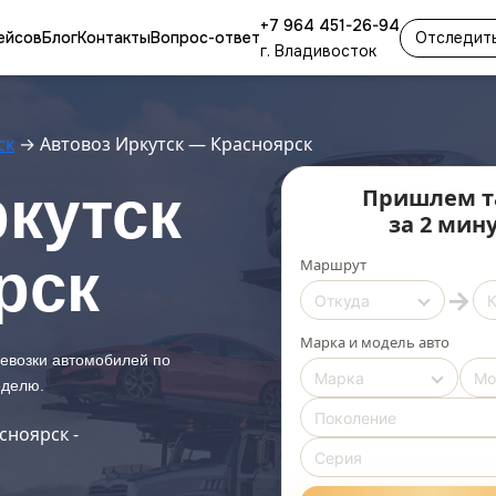
+7 964 451-26-94
ейсов
Блог
Контакты
Вопрос-ответ
Отследить
г. Владивосток
ск
→
Автовоз Иркутск — Красноярск
кутск
Пришлем т
за 2 мин
рск
Маршрут
→
Марка и модель авто
ревозки автомобилей по
еделю.
сноярск -