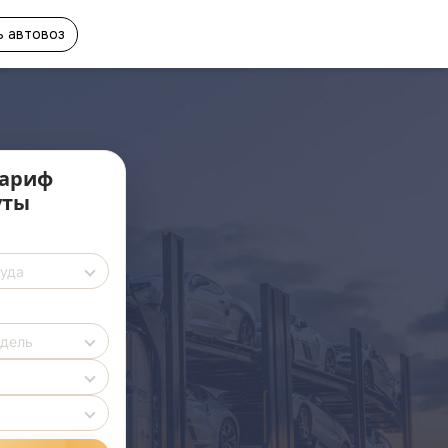
 автовоз
ариф
уты