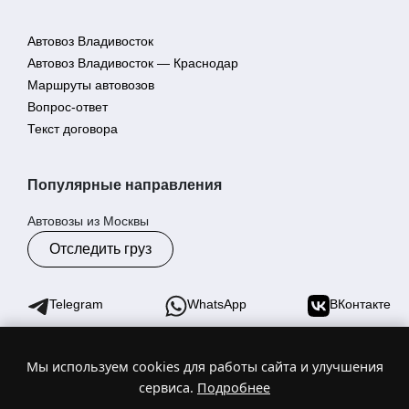
Автовоз Владивосток
Автовоз Владивосток — Краснодар
Маршруты автовозов
Вопрос-ответ
Текст договора
Популярные направления
Автовозы из Москвы
Отследить груз
Telegram
WhatsApp
ВКонтакте
Мы используем cookies для работы сайта и улучшения
© 2025 Гранд Эрмий - автовозы по России. Торговая марка
сервиса.
Подробнее
№1055640
ИНН 2540263030 | ОГРН 1212500019038