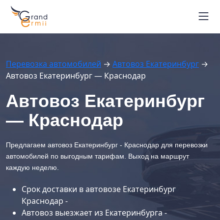
Маршруты автовозов
Расписание рейсов
Блог
Перевозка автомобилей
→
Автовоз Екатеринбург
→
Контакты
Автовоз Екатеринбург — Краснодар
Вопрос-ответ
+7 964 451-26-94
Автовоз Екатеринбург
г. Владивосток
— Краснодар
Отследить автовоз
Предлагаем автовоз Екатеринбург - Краснодар для перевозки
автомобилей по выгодным тарифам. Выход на маршрут
каждую неделю.
Срок доставки в автовозе Екатеринбург
Краснодар -
Автовоз выезжает из Екатеринбурга -