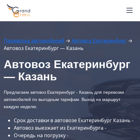
Маршруты автовозов
Расписание рейсов
Блог
Перевозка автомобилей
→
Автовоз Екатеринбург
→
Контакты
Автовоз Екатеринбург — Казань
Вопрос-ответ
+7 964 451-26-94
Автовоз Екатеринбург
г. Владивосток
— Казань
Отследить автовоз
Предлагаем автовоз Екатеринбург - Казань для перевозки
автомобилей по выгодным тарифам. Выход на маршрут
каждую неделю.
Срок доставки в автовозе Екатеринбург Казань -
Автовоз выезжает из Екатеринбурга -
Очередь на погрузку -