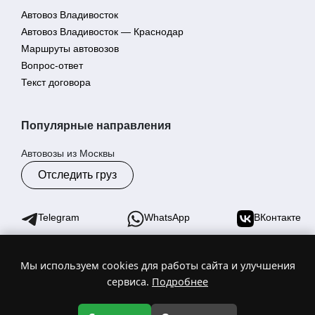
Автовоз Владивосток
Автовоз Владивосток — Краснодар
Маршруты автовозов
Вопрос-ответ
Текст договора
Популярные направления
Автовозы из Москвы
Отследить груз
Telegram
WhatsApp
ВКонтакте
Мы используем cookies для работы сайта и улучшения
© 2025 Гранд Эрмий - автовозы по России. Торговая марка
сервиса.
Подробнее
№1055640
ИНН 2540263030 | ОГРН 1212500019038
Цены на сайте не являются офертой