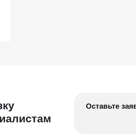
зку
Оставьте зая
циалистам