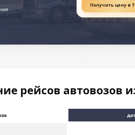
Получить цену в 
ание
ие рейсов автовозов из
оза
дат