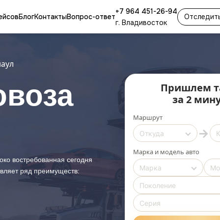
+7 964 451-26-94
ейсов
Блог
Контакты
Вопрос-ответ
Отследить
г. Владивосток
наул
овоза
Пришлем т
за 2 мин
Маршрут
→
Марка и модель авто
око востребованная сегодня
авляет ряд преимуществ: