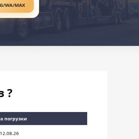
TG/WA/MAX
 ?
а погрузки
12.08.26