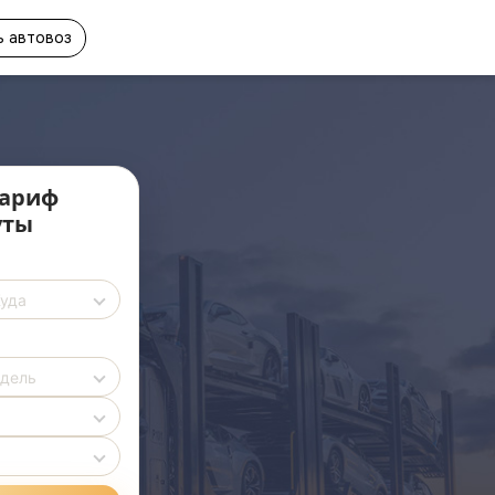
 автовоз
ариф
уты