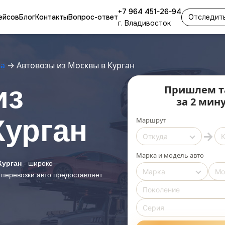
+7 964 451-26-94
ейсов
Блог
Контакты
Вопрос-ответ
Отследить
г. Владивосток
ва
→
Автовозы из Москвы в Курган
из
Пришлем т
за 2 мин
Курган
Маршрут
→
Марка и модель авто
Курган
- широко
 перевозки авто предоставляет