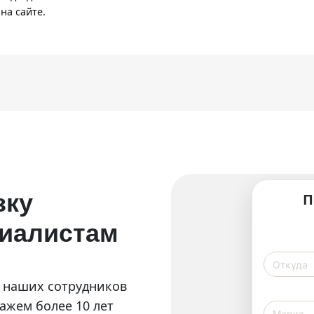
на сайте.
зку
П
циалистам
т наших сотрудников
ажем более 10 лет