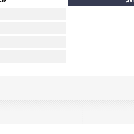
оза
дат