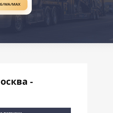
TG/WA/MAX
осква -