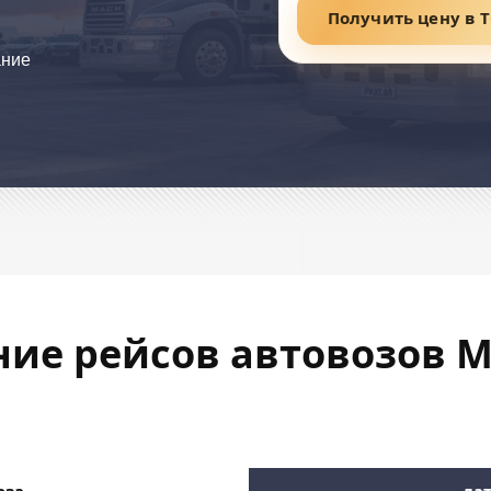
Получить цену в 
ание
ние рейсов автовозов М