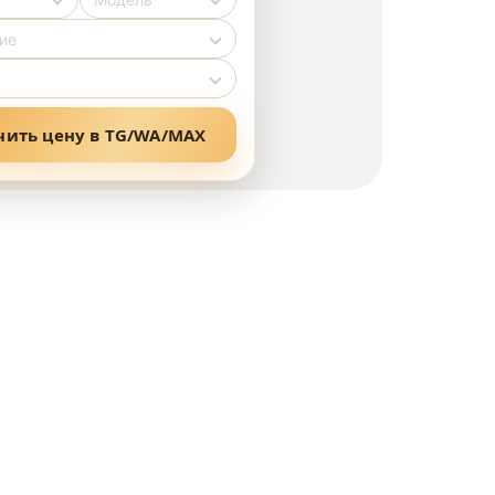
чить цену в TG/WA/MAX