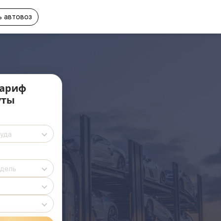
 автовоз
ариф
уты