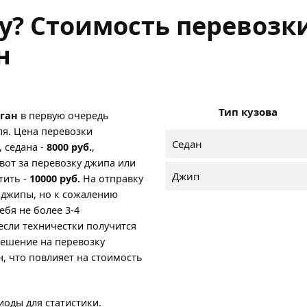
ну? Стоимость перевозк
н
Тип кузова
рган
в первую очередь
ля. Цена перевозки
Седан
, седана -
8000 руб.
,
а вот за перевозку джипа или
Джип
тить -
10000 руб.
На отправку
 джипы, но к сожалению
ебя не более 3-4
если техничестки получится
решение на перевозку
н, что повлияет на стоимость
оды для статистики.